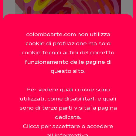
colomboarte.com non utilizza
cookie di profilazione ma solo
cookie tecnici ai fini del corretto
funzionamento delle pagine di
questo sito.
Per vedere quali cookie sono
Now and Ever.
utilizzati, come disabilitarli e quali
Pattern and
sono di terze parti visita la pagina
Decoration
dedicata.
Clicca per accettare o accedere
29 settembre - 19 novembre 2022
all'informativa.