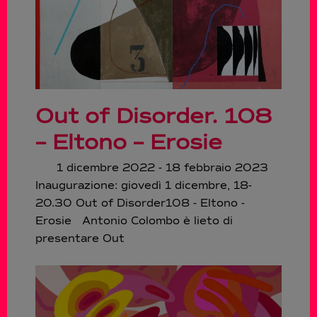
Out of Disorder. 108
– Eltono – Erosie
1 dicembre 2022 - 18 febbraio 2023
Inaugurazione: giovedì 1 dicembre, 18-
20.30 Out of Disorder108 - Eltono -
Erosie Antonio Colombo è lieto di
presentare Out