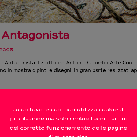
 Antagonista
 2005
 Antagonista Il 7 ottobre Antonio Colombo Arte Conte
no in mostra dipinti e disegni, in gran parte realizzati 
colomboarte.com non utilizza cookie di
profilazione ma solo cookie tecnici ai fini
del corretto funzionamento delle pagine