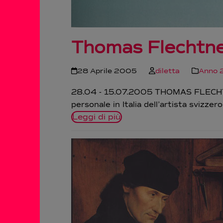
Thomas Flechtner
28 Aprile 2005
diletta
Anno 
28.04 - 15.07.2005 THOMAS FLECHTNER 
personale in Italia dell’artista svizz
Leggi di più