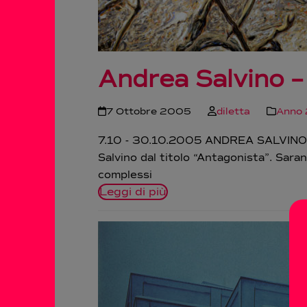
Andrea Salvino –
7 Ottobre 2005
diletta
Anno
7.10 - 30.10.2005 ANDREA SALVINO -
Salvino dal titolo “Antagonista”. Saran
complessi
Leggi di più