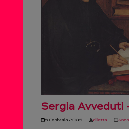
Sergia Avveduti 
8 Febbraio 2005
diletta
Ann