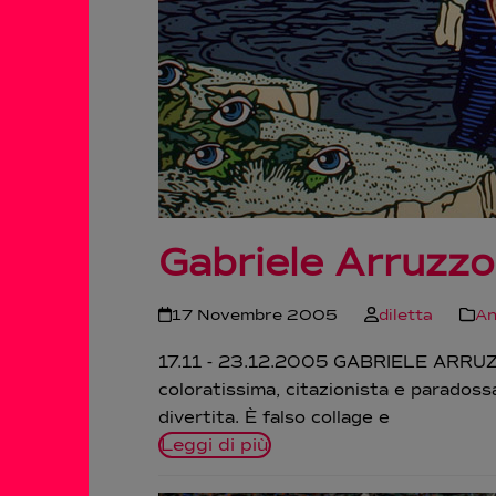
Gabriele Arruzz
17 Novembre 2005
diletta
A
17.11 - 23.12.2005 GABRIELE ARRUZZO
coloratissima, citazionista e paradoss
divertita. È falso collage e
Leggi di più