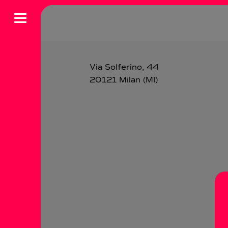
Skip
to
content
Via Solferino, 44
20121 Milan (MI)