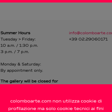
Summer Hours
info@colomboarte.c
Tuesday > Friday:
+39 02.29060171
10 a.m. / 1:30 p.m.
3 p.m. / 7 p.m.
Monday & Saturday:
By appointment only.
The gallery will be closed for
the summer break from
August 1st to August 31st,
inclusive.
colomboarte.com non utilizza cookie di
profilazione ma solo cookie tecnici ai fini