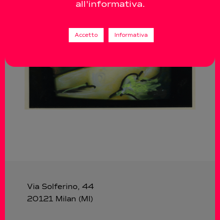
all'informativa.
Accetto
Informativa
Via Solferino, 44
20121 Milan (MI)