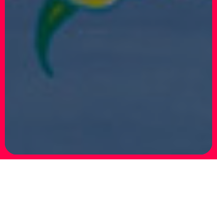
Matteo Guarnaccia: Another Fuckin’ Artshow