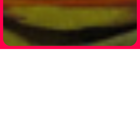
JAYDE FISH, JEREMY FISH, TANIA
RAYMONDE, ZIO ZIEGLER – Lovesong
28.09.2018 – 17.11.2018
Inaugurazione 27.09 ore 18.30