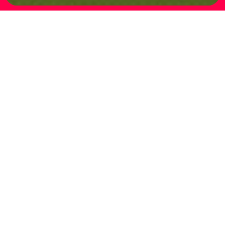
Arcani Maggiori
8.02 – 23.02.2007
ARCANI MAGGIORI
curated by Massimo Kaufmann
The exhibition Major Arcana comes from
the idea of asking 22 artists from
different generations and backgrounds to
make a deck of Tarot cards.
Each of the artists invited by Massimo