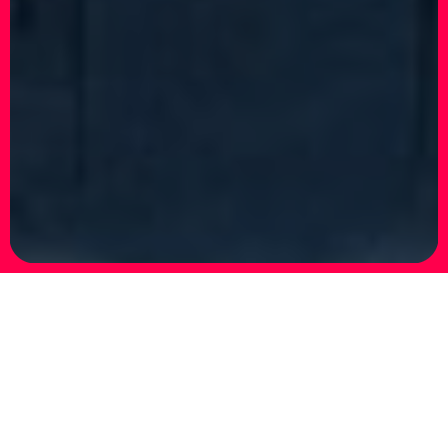
Andrea Mastrovito – Niclelodeon